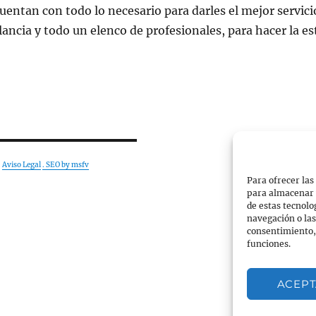
uentan con todo lo necesario para darles el mejor servici
ancia y todo un elenco de profesionales, para hacer la e
.
Aviso Legal
. SEO by msfv
Para ofrecer las
para almacenar y
de estas tecnol
navegación o las 
consentimiento, 
funciones.
ACEP